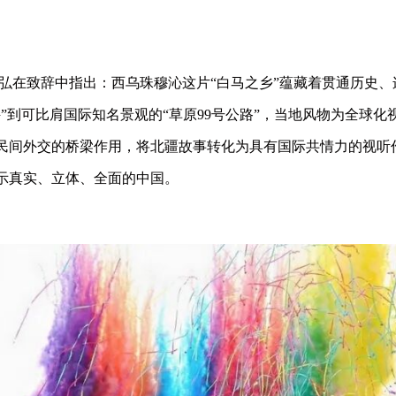
弘在致辞中指出：西乌珠穆沁这片“
白马之乡
”蕴藏着贯通历史
牛
”到可比肩国际知名景观的“草原99号公路”，当地风物为全球
民间外交的桥梁作用，将北疆故事转化为具有国际共情力的视听作
示真实、立体、全面的中国。