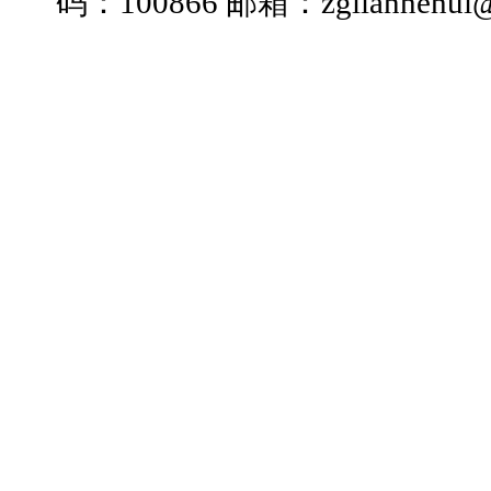
码：100866 邮箱：zglianhehui@