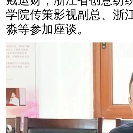
戴运财，浙江省创意纺
学院传策影视副总、浙
淼等参加座谈。