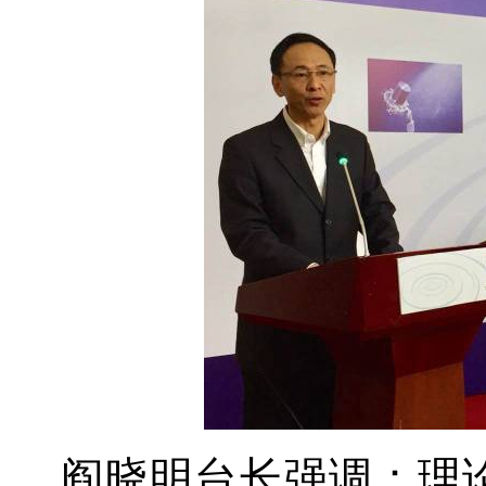
阎晓明台长强调：理